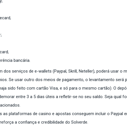
y;
ecard;
r;
card;
rência bancária.
m dos serviços de e-wallets (Paypal, Skrill, Neteller), poderá usar
ios. Se usar outro dos meios de pagamento, o levantamento será po
haja sido feito com cartão Visa, e só para o mesmo cartão). O depós
emorar entre 3 a 5 dias úteis a refletir-se no seu saldo. Seja qual
lacionados.
 as plataformas de casino e apostas conseguem incluir o Paypal 
reforça a confiança e credibilidade do Solverde.