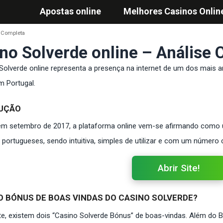
Apostas online
Melhores Casinos Onlin
e Completa
no Solverde online – Análise
Solverde online representa a presença na internet de um dos mais a
m Portugal.
UÇÃO
m setembro de 2017, a plataforma online vem-se afirmando como
 portugueses, sendo intuitiva, simples de utilizar e com um número
Abrir Site!
 O BÓNUS DE BOAS VINDAS DO CASINO SOLVERDE?
e, existem dois “Casino Solverde Bónus” de boas-vindas. Além do B