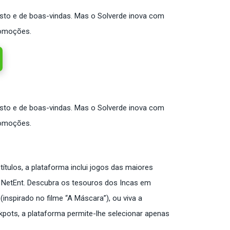
isto e de boas-vindas. Mas o Solverde inova com
romoções.
isto e de boas-vindas. Mas o Solverde inova com
romoções.
ítulos, a plataforma inclui jogos das maiores
a NetEnt. Descubra os tesouros dos Incas em
inspirado no filme “A Máscara”), ou viva a
kpots, a plataforma permite-lhe selecionar apenas