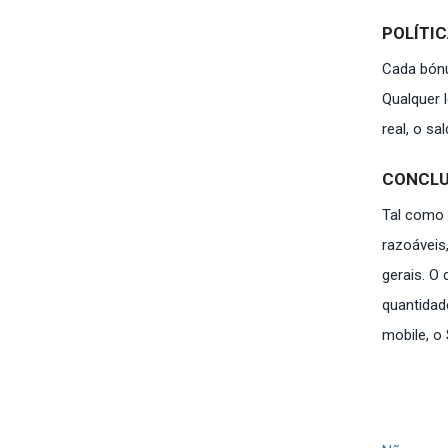
POLÍTI
Cada bónu
Qualquer 
real, o sa
CONCL
Tal como 
razoáveis
gerais. O
quantidad
mobile, o