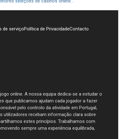
hores seleções de casinos online...
 de serviço
Política de Privacidade
Contacto
jogo online. A nossa equipa dedica-se a estudar o
ses que publicamos ajudam cada jogador a fazer
onsável pelo controlo da atividade em Portugal,
os utilizadores recebam informação clara sobre
artilhamos estes princípios. Trabalhamos com
romovendo sempre uma experiência equilibrada,