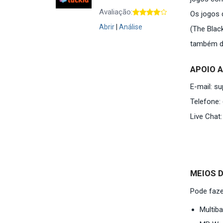
Avaliação:
Os jogos 
Abrir
|
Análise
(The Black
também de
APOIO 
E-mail:
su
Telefone:
Live Chat:
MEIOS 
Pode faze
Multib