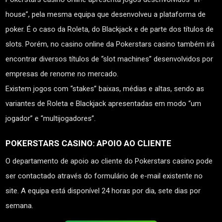
house”, pela mesma equipa que desenvolveu a plataforma de
poker. É o caso da Roleta, do Blackjack e de parte dos títulos de
slots. Porém, no casino online da Pokerstars casino também irá
encontrar diversos títulos de “slot machines” desenvolvidos por
empresas de renome no mercado.
Existem jogos com “stakes” baixas, médias e altas, sendo as
variantes de Roleta e Blackjack apresentadas em modo “um
jogador” e “multijogadores”.
POKERSTARS CASINO: APOIO AO CLIENTE
O departamento de apoio ao cliente do Pokerstars casino pode
ser contactado através do formulário de e-mail existente no
site. A equipa está disponível 24 horas por dia, sete dias por
semana.