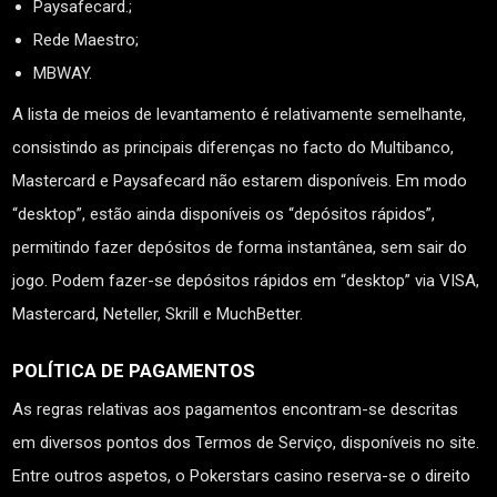
Paysafecard.;
Rede Maestro;
MBWAY.
A lista de meios de levantamento é relativamente semelhante,
consistindo as principais diferenças no facto do Multibanco,
Mastercard e Paysafecard não estarem disponíveis. Em modo
“desktop”, estão ainda disponíveis os “depósitos rápidos”,
permitindo fazer depósitos de forma instantânea, sem sair do
jogo. Podem fazer-se depósitos rápidos em “desktop” via VISA,
Mastercard, Neteller, Skrill e MuchBetter.
POLÍTICA DE PAGAMENTOS
As regras relativas aos pagamentos encontram-se descritas
em diversos pontos dos Termos de Serviço, disponíveis no site.
Entre outros aspetos, o Pokerstars casino reserva-se o direito