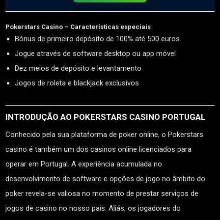
Pokerstars Casino – Características especiais
Bónus de primeiro depósito de 100% até 500 euros
Jogue através de software desktop ou app móvel
Dez meios de depósito e levantamento
Jogos de roleta e blackjack exclusivos
INTRODUÇÃO AO POKERSTARS CASINO PORTUGAL
Conhecido pela sua plataforma de poker online, o Pokerstars
casino é também um dos casinos online licenciados para
operar em Portugal. A experiência acumulada no
desenvolvimento de software e opções de jogo no âmbito do
poker revela-se valiosa no momento de prestar serviços de
jogos de casino no nosso país. Aliás, os jogadores do