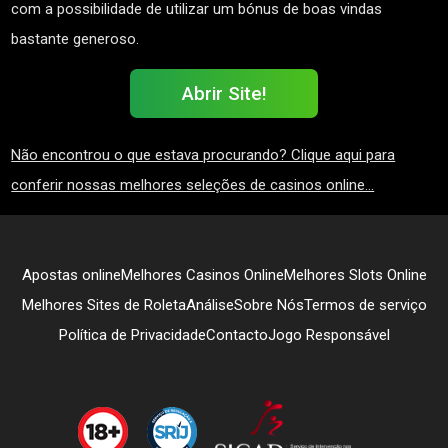
com a possibilidade de utilizar um bónus de boas vindas
bastante generoso.
Abrir Site!
Não encontrou o que estava procurando? Clique aqui para
conferir nossas melhores seleções de casinos online...
Apostas online
Melhores Casinos Online
Melhores Slots Online
Melhores Sites de Roleta
Análise
Sobre Nós
Termos de serviço
Política de Privacidade
Contacto
Jogo Responsável